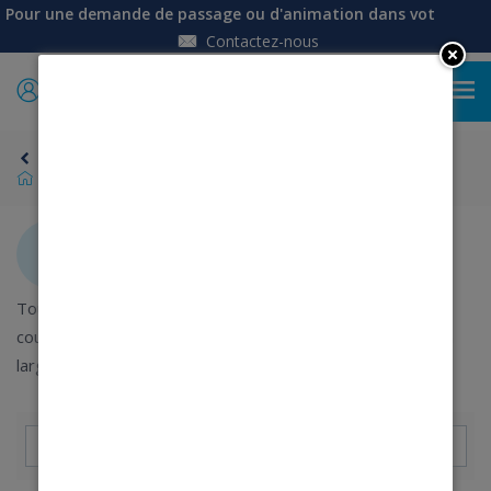
Pour une demande de passage ou d'animation dans votre établi
Contactez-nous
0
Retour
Univers Femme
Pulls, gilets, cardigans
Pulls, gilets, cardigans
Tout doux, tout chaud...retrouvez des pulls pour femme,
courts, longs, en laine , col boule, col rond, col V, gilets...Un
large choix pour répondre à tous les styles.
Trier par : Pertinence
24