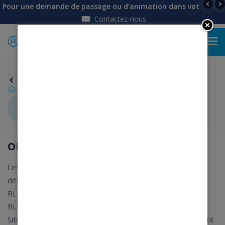
Pour une demande de passage ou d'animation dans votre établi
Contactez-nous
0
Retour
Conditions Générales de Vente
Conditions Générales de Vente
Objet
Les présentes conditions générales de vente visent à
définir les droits et obligations de la Société MAGASINS
BLEUS et du Client de produits présentés par MAGASINS
BLEUS sur son site www.magasins-bleus.fr (ci-après « le
Site »). Elles s'appliquent de façon exclusive entre la Société