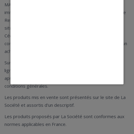
MAGASINS BLEUS au capital de 1 500 000 euros,
immatriculée au Registre du Commerce et des Sociétés de
Rennes sous le Numéro 649 200 334, dont le siège est
situé au 75 Route Nationale, BP35 131, 35 651 LE RHEU
Cédex dénommée ci-après « La Société » et tout
consommateur personne physique visitant ou effectuant un
achat via ledit Site (ci-après « le Client »).
Sur le Site, La Société permet au Client de commander en
ligne des produits de la collection MAGASINS BLEUS (ci-
après « le (ou les) Produit(s) ») selon les présentes
conditions générales.
Les produits mis en vente sont présentés sur le site de La
Société et assortis d'un descriptif.
Les produits proposés par La Société sont conformes aux
normes applicables en France.