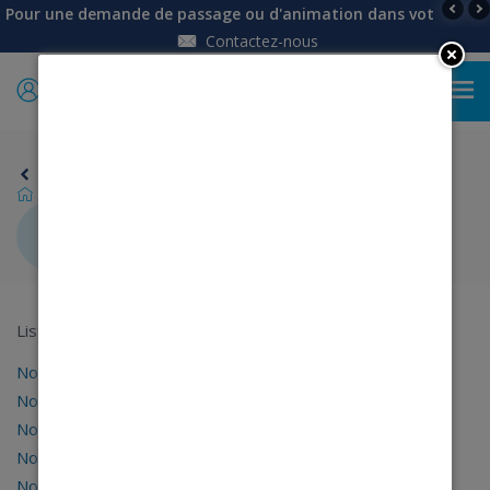
Pour une demande de passage ou d'animation dans votre établi
Contactez-nous
0
Retour
Informations
Informations
List of pages in Informations:
Notre histoire
Nos collections
Nos services
Nos boutiques mobiles
Nos engagements