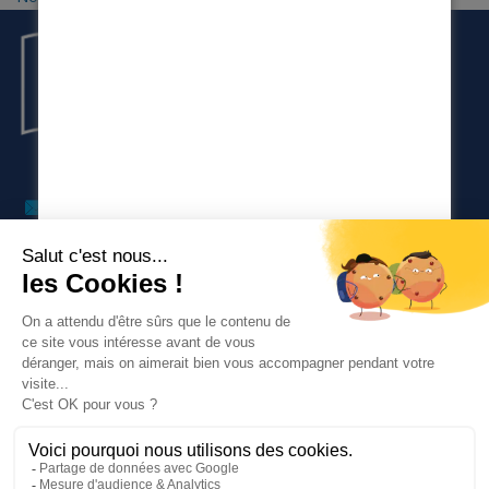
02 99 14 95 95
Contactez-nous
11 Avenue LAVOISIER
BP 57 401
35 170 BRUZ
LE GROUPE
NOS SERVICES
BESOIN D'AIDE ?