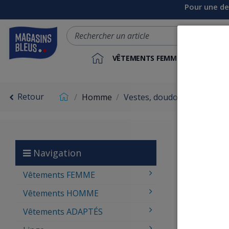
Pour une de
VÊTEMENTS FEMME
VÊTEME
Retour
Homme
Vestes, doudounes, parkas
Ves
Navigation
Retrouvez su
Vêtements FEMME
Blousons, pa
Vêtements HOMME
Vêtements ADAPTÉS