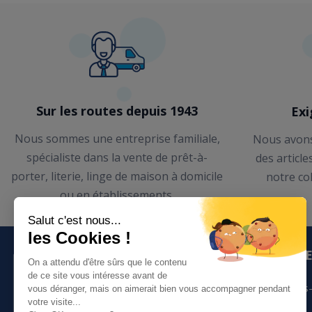
Sur les routes depuis 1943
Exi
Nous sommes une entreprise familiale,
Nous avons
spécialiste dans la vente de prêt-à-
des article
porter, literie, linge de maison à domicile
notre co
ou en établissements.
LE GROUP
Qui sommes-