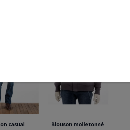
 !
EXCLUSIVITÉ WEB !
BLEU GRIS
VERT
on casual
Blouson molletonné