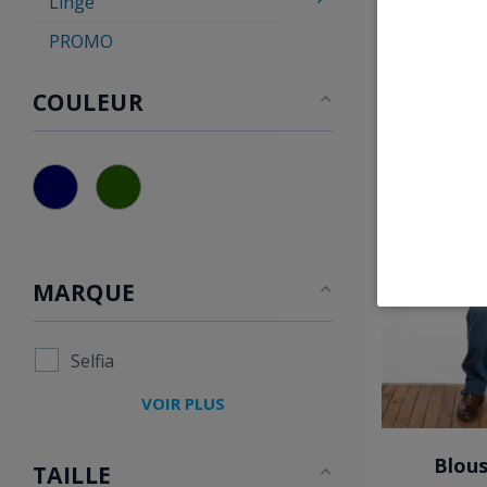
Linge
PROMO
EXCLUSIVITÉ WEB
COULEUR
MARQUE
Selfia
VOIR PLUS
Blous
TAILLE