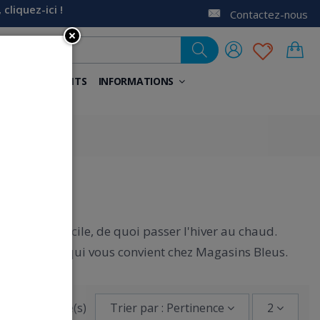
liquez-ici !
Contactez-nous
NELS
AIDANTS
INFORMATIONS
eurs à domicile, de quoi passer l'hiver au chaud.
vez la veste qui vous convient chez Magasins Bleus.
-2 de 2 article(s)
Trier par : Pertinence
2