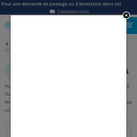
Pour une demande de passage ou d'animation dans votre établi
Contactez-nous
0
Retour
Univers Femme
Pantalons, Jean, Pantacourts
Pantalons, Jean, Pantacourts
Retrouvez-en ligne ou dans nos boutiques mobiles un large
choix de pantacourts, pantalons, corsaires, short pour
femme. Coupe droite, slim ou carotte, trouvez le modèle qui
convient le mieux à votre look et à votre morphologie.
Trier par : Pertinence
24