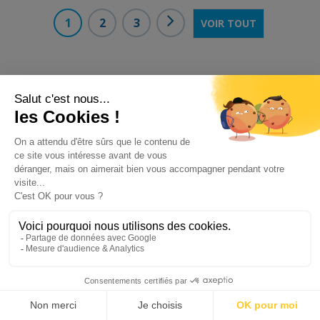
1
2
3
VOIR TOUT
Sur les routes depuis 1943
Nous sommes une entreprise familiale, spécialiste dans la
vente de prêt-à-porter, literie, linge de maison à domicile
ou en établissements.