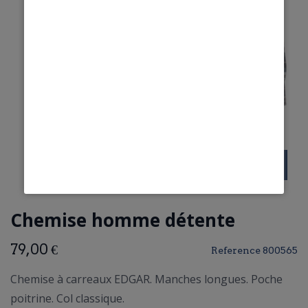
Chemise homme détente
79,00 €
Reference
800565
Chemise à carreaux EDGAR. Manches longues. Poche
poitrine. Col classique.