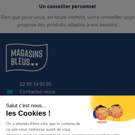
Un conseiller personnel
Rien que pour vous, en toute intimité, votre conseiller vous
propose des produits adaptés à vos besoins.
02 99 14 95 95
Contactez-nous
11 Avenue LAVOISIER
BP 57 401
35 170 BRUZ
LE GROUPE