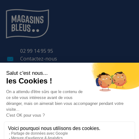
02 99 14 95 95
Contactez-nous
11 Avenue LAVOISIER
BP 57 401
35 170 BRUZ
LE GROUPE
NOS SERVICES
BESOIN D'AIDE ?