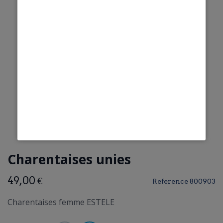
Charentaises unies
49,00 €
Reference
800903
Charentaises femme ESTELE