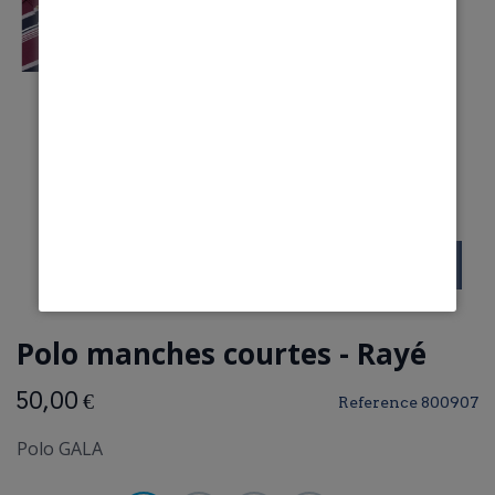
Polo manches courtes - Rayé
50,00 €
Reference
800907
Polo GALA