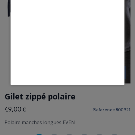
Gilet zippé polaire
49,00 €
Reference
800921
Polaire manches longues EVEN