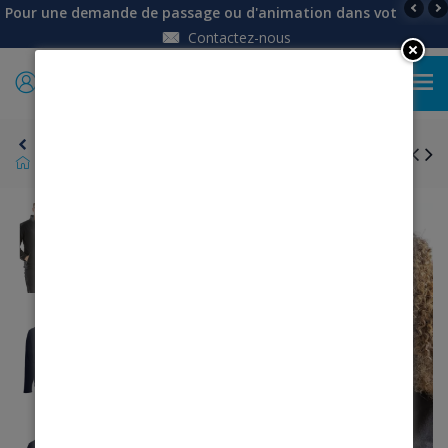
Pour une demande de passage ou d'animation dans votre établi
Contactez-nous
0
Retour
Gilet zippé polaire