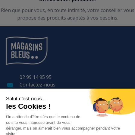
Rien que pour vous, en toute intimité, votre conseiller vous
propose des produits adaptés à vos besoins.
02 99 14 95 95
Contactez-nous
11 Avenue LAVOISIER
BP 57 401
35 170 BRUZ
LE GROUPE