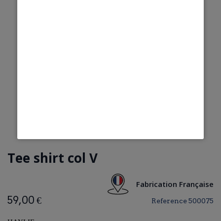
Tee shirt col V
Fabrication Française
59,00 €
Reference
500075