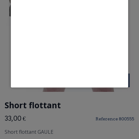
Short flottant
33,00 €
Reference
800555
Short flottant GAULE