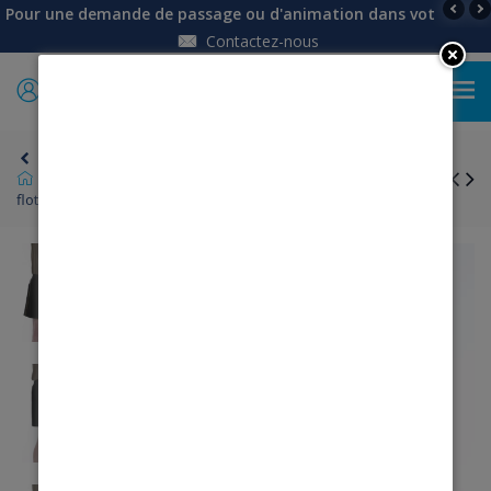
Pour une demande de passage ou d'animation dans votre établi
Contactez-nous
0
Retour
Homme
Pantalons, jeans, bermudas
Short
flottant