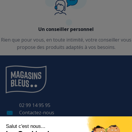
Un conseiller personnel
Rien que pour vous, en toute intimité, votre conseiller vous
propose des produits adaptés à vos besoins.
02 99 14 95 95
Contactez-nous
11 Avenue LAVOISIER
BP 57 401