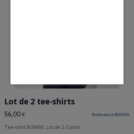
Lot de 2 tee-shirts
56,00 €
Reference
800106
Tee-shirt BOMBE. Lot de 2. Coton.