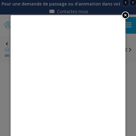
Pour une demande de passage ou d'animation dans votre établi
Contactez-nous
0
Retour
Homme
Sous-vêtements, maillots de corps
Lot
de 2 tee-shirts