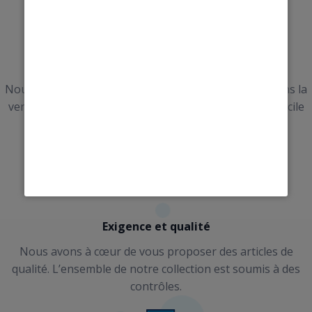
Sur les routes depuis 1943
Nous sommes une entreprise familiale, spécialiste dans la
vente de prêt-à-porter, literie, linge de maison à domicile
ou en établissements.
Exigence et qualité
Nous avons à cœur de vous proposer des articles de
qualité. L’ensemble de notre collection est soumis à des
contrôles.