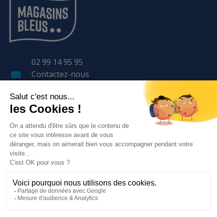
02 99 14 95 95
Contactez-nous
11 Avenue LAVOISIER
BP 57 401
35 170 BRUZ
LE GROUPE
NOS SERVICES
BESOIN D'AIDE ?