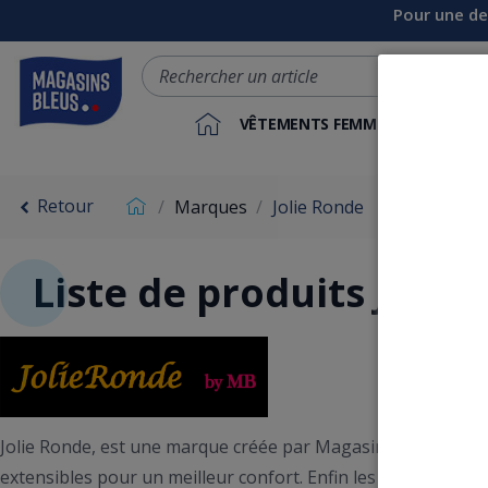
Pour une de
VÊTEMENTS FEMME
VÊTEME
Retour
Marques
Jolie Ronde
Liste de produits Jolie
Jolie Ronde, est une marque créée par Magasins Bleus pour
extensibles pour un meilleur confort. Enfin les formes et co