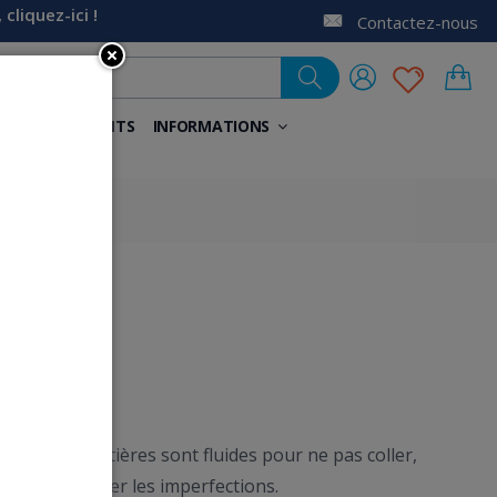
liquez-ici !
Contactez-nous
NELS
AIDANTS
INFORMATIONS
de. Les matières sont fluides pour ne pas coller,
uette et cacher les imperfections.