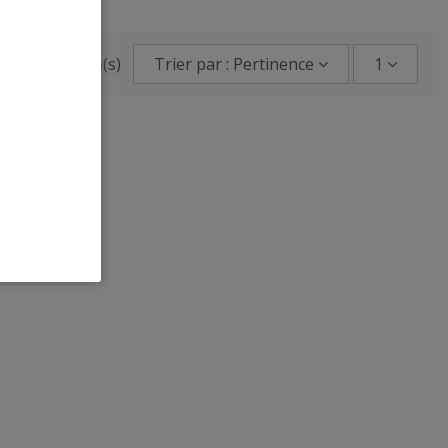
-1 de 1 article(s)
Trier par : Pertinence
1