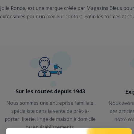
Jolie Ronde, est une marque créée par Magasins Bleus pour
extensibles pour un meilleur confort. Enfin les formes et co
Sur les routes depuis 1943
Exi
Nous sommes une entreprise familiale,
Nous avons
spécialiste dans la vente de prêt-à-
des article
porter, literie, linge de maison à domicile
notre co
ou en établissements.