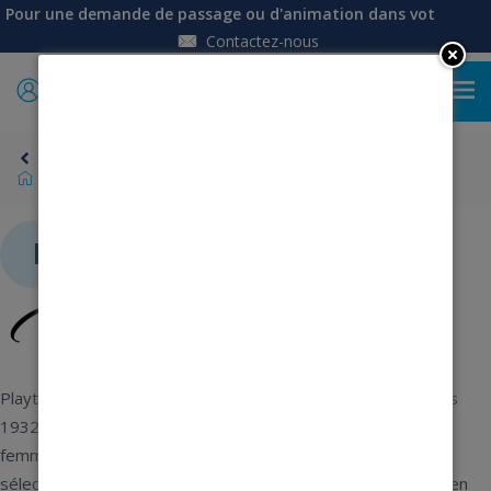
Pour une demande de passage ou d'animation dans votre établi
Contactez-nous
0
Retour
Marques
Playtex
Liste de produits Playtex
Playtex se distingue par son savoir-faire de corsetier depuis
1932. La lingerie Playtex met naturellement en valeur les
femmes. Toutes les matières sont soigneusement
sélectionnées pour vous apporter un confort constant tout en