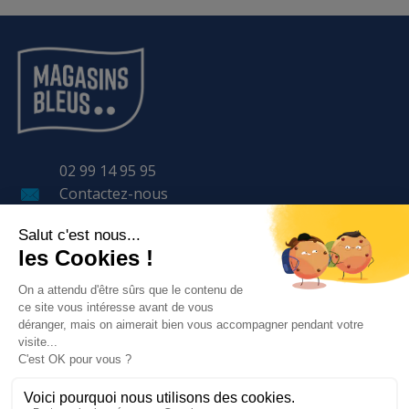
02 99 14 95 95
Contactez-nous
11 Avenue LAVOISIER
BP 57 401
35 170 BRUZ
LE GROUPE
NOS SERVICES