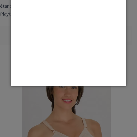
étant élégance. Découvrez le modèle de soutien gorge
Playtex sans armature, cœur croisé Playtex.
Trier par : Pertinence
1