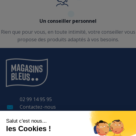
Un conseiller personnel
Rien que pour vous, en toute intimité, votre conseiller vous
propose des produits adaptés à vos besoins.
02 99 14 95 95
Contactez-nous
11 Avenue LAVOISIER
BP 57 401
35 170 BRUZ