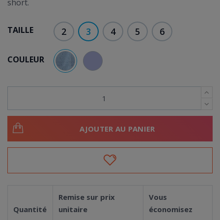
short.
TAILLE
2
3
4
5
6
COULEUR
BLEU CIEL
VIOLET PARME
AJOUTER AU PANIER
Remise sur prix
Vous
Quantité
unitaire
économisez