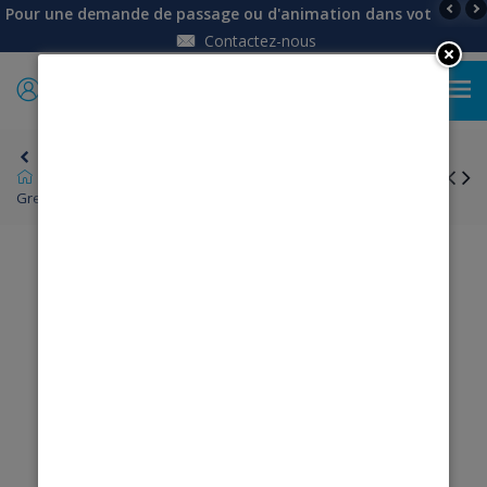
Pour une demande de passage ou d'animation dans votre établi
Contactez-nous
0
Retour
Univers Femme
Chemises de nuit, pyjamas
Grenouillère short mixte