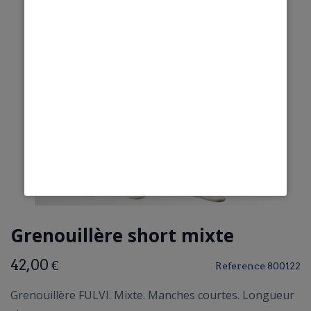
Grenouillère short mixte
42,00 €
Reference
800122
Grenouillère FULVI. Mixte. Manches courtes. Longueur