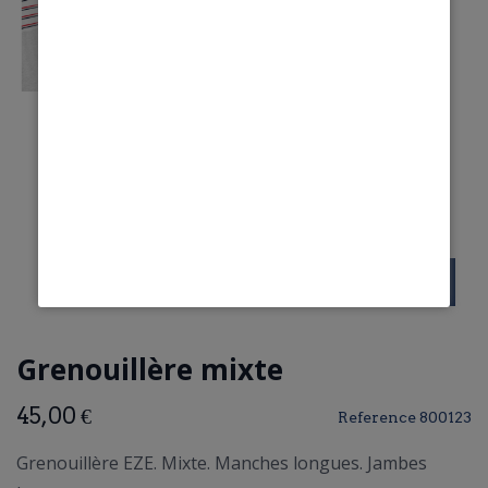
Grenouillère mixte
45,00 €
Reference
800123
Grenouillère EZE. Mixte. Manches longues. Jambes