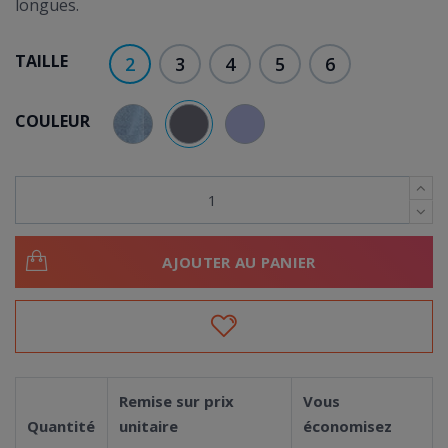
longues.
TAILLE
2
3
4
5
6
COULEUR
GRIS
BLEU CIEL
VIOLET PARME
AJOUTER AU PANIER
Remise sur prix
Vous
Quantité
unitaire
économisez