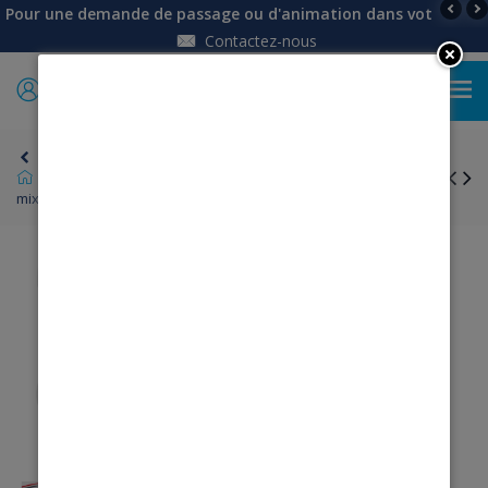
Pour une demande de passage ou d'animation dans votre établi
Contactez-nous
0
Retour
Homme
Pyjamas, robe de chambre
Grenouillère
mixte