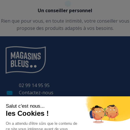
Un conseiller personnel
Rien que pour vous, en toute intimité, votre conseiller vous
propose des produits adaptés à vos besoins.
02 99 14 95 95
Contactez-nous
11 Avenue LAVOISIER
BP 57 401
35 170 BRUZ
LE GROUPE