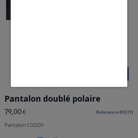
Pantalon doublé polaire
79,00 €
Reference
800711
Pantalon CODDY