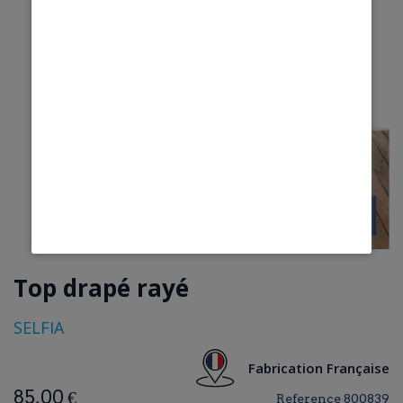
Top drapé rayé
SELFIA
Fabrication Française
85,00 €
Reference
800839