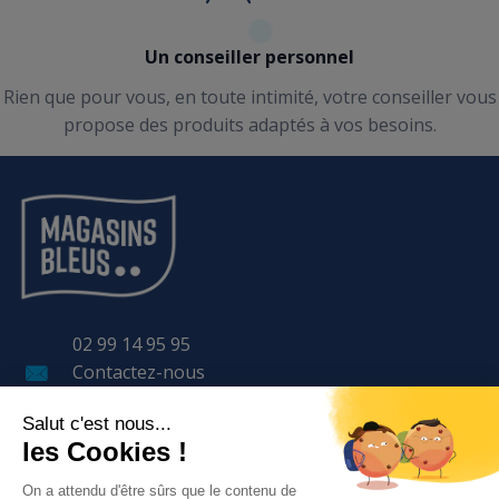
Un conseiller personnel
Rien que pour vous, en toute intimité, votre conseiller vous
propose des produits adaptés à vos besoins.
02 99 14 95 95
Contactez-nous
11 Avenue LAVOISIER
BP 57 401
35 170 BRUZ