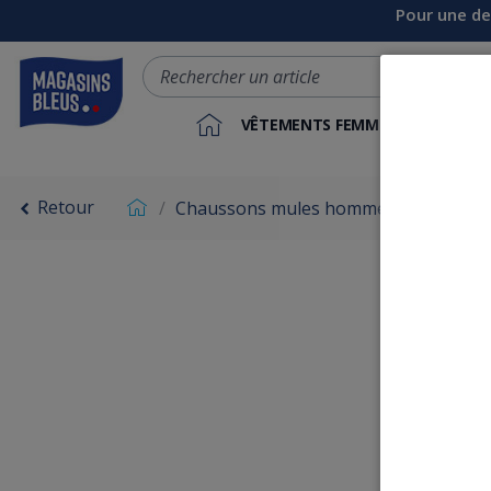
Pour une de
VÊTEMENTS FEMME
VÊTEME
Retour
Chaussons mules homme