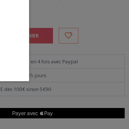
UTER AU PANIER
immédiat ou en 4 fois avec Paypal
gratuit sous 15 jours
E dès 100€ sinon 5€90