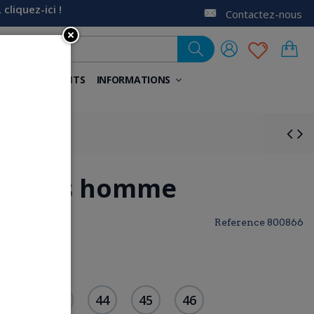
liquez-ici !
Contactez-nous
NELS
AIDANTS
INFORMATIONS
 mules homme
Reference
800866
42
43
44
45
46