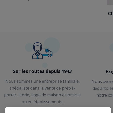
Ch
Sur les routes depuis 1943
Exi
Nous sommes une entreprise familiale,
Nous avons
spécialiste dans la vente de prêt-à-
des article
porter, literie, linge de maison à domicile
notre co
ou en établissements.