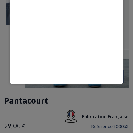
Pantacourt
Fabrication Française
29,00 €
Reference
800053