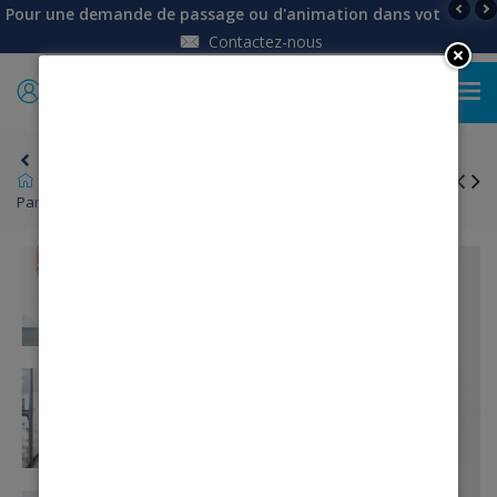
Pour une demande de passage ou d'animation dans votre établi
Contactez-nous
0
Retour
Univers Femme
Pantalons, Jean, Pantacourts
Pantacourt