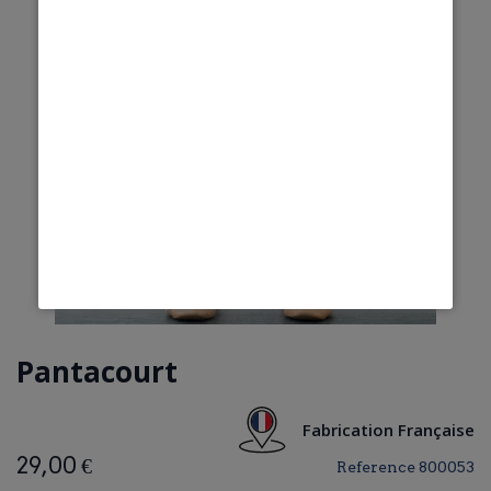
Pantacourt
Fabrication Française
29,00 €
Reference
800053