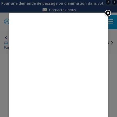
Pour une demande de passage ou d'animation dans votre établi
Contactez-nous
0
Retour
Univers Femme
Pantalons, Jean, Pantacourts
Pantacourt