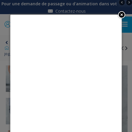
Pour une demande de passage ou d'animation dans votre établi
Contactez-nous
0
Retour
Homme
Pantalons, jeans, bermudas
Pantalon
jogging