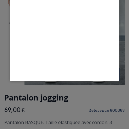
Pantalon jogging
69,00 €
Reference
800088
Pantalon BASQUE. Taille élastiquée avec cordon. 3