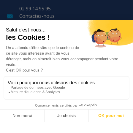
02 99 14 95 95
Contactez-nous
11 Avenue LAVOISIER
BP 57 401
35 170 BRUZ
LE GROUPE
NOS SERVICES
BESOIN D'AIDE ?
Tous droits réservés. © 2021 Magasins Bleus —
Création Agence Web
Enjin