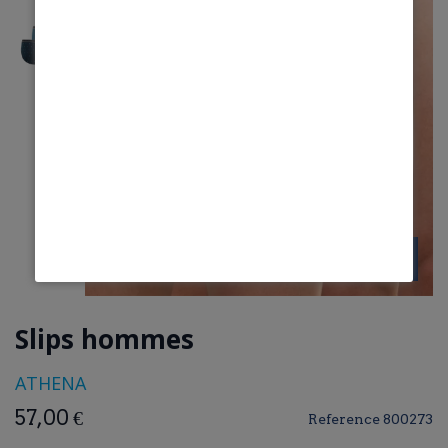
Slips hommes
ATHENA
57,00 €
Reference
800273