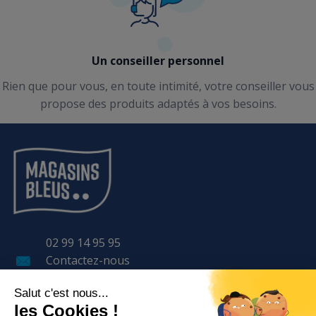
Un conseiller personnel
Rien que pour vous, en toute intimité, votre conseiller vous
propose des produits adaptés à vos besoins.
02 99 14 95 95
Contactez-nous
11 Avenue LAVOISIER
BP 57 401
35 170 BRUZ