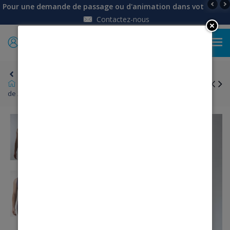
Pour une demande de passage ou d'animation dans votre établi
Contactez-nous
0
Retour
Homme
Sous-vêtements, maillots de corps
Lot
de 2 débardeurs