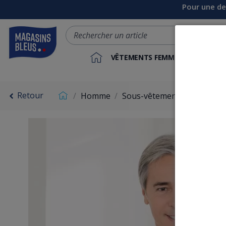
Pour une de
VÊTEMENTS FEMME
VÊTEME
Retour
Homme
Sous-vêtements, maillots d