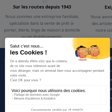
Sur les routes depuis 1943
Exi
Nous sommes une entreprise familiale,
Nous avons
spécialiste dans la vente de prêt-à-
des article
porter, literie, linge de maison à domicile
notre co
ou en établissements.
LE GROUP
Qui sommes-
Nos engage
Nous rejoind
02 99 14 95 95
Devenez cons
Contactez-nous
MAISON SOL
11 Avenue LAVOISIER