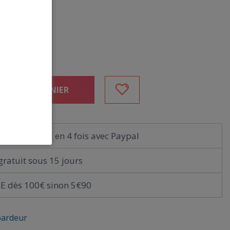
NC
UTER AU PANIER
immédiat ou en 4 fois avec Paypal
gratuit sous 15 jours
E dès 100€ sinon 5€90
ardeur