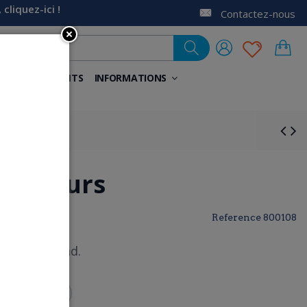
liquez-ici !
Contactez-nous
NELS
AIDANTS
INFORMATIONS
ébardeurs
Reference
800108
e 2. Col rond.
5
7