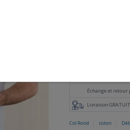
COULEUR
BLA
Guide des tailles
AJO
Paiement sécurisé 
Échange et retour 
Livraison GRATUIT
Col Rond
coton
Déb