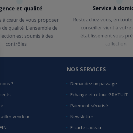
Service à domic
gence et qualité
Restez chez vous, en toute
 à cœur de vous proposer
conseiller vient à votre
s de qualité. L’ensemble de
établissement vous pré
llection est soumis à des
collection.
contrôles.
E
NOS SERVICES
nous ?
Demandez un passage
ments
Echange et retour GRATUIT
re
Paiement sécurisé
eiller vendeur
Newsletter
FIN
E-carte cadeau