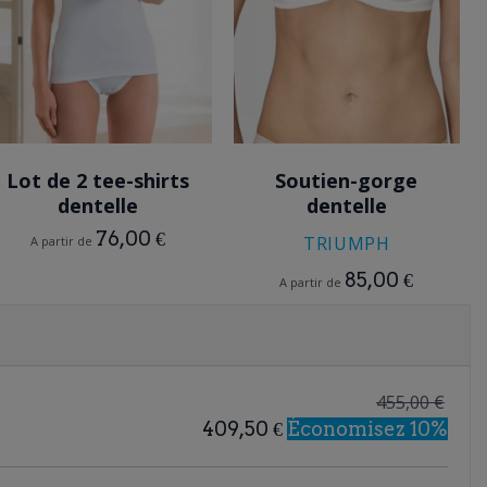
BLANC
BLANC
Lot de 2 tee-shirts
Soutien-gorge
dentelle
dentelle
76,00 €
TRIUMPH
A partir de
85,00 €
A partir de
455,00 €
409,50 €
Économisez 10%