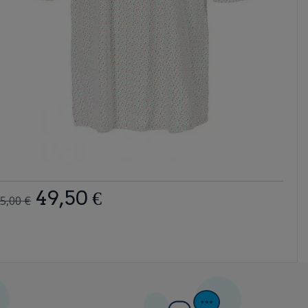
49,50 €
5,00 €
47,0