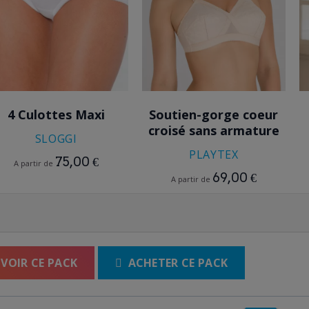
BLANC
NOIR
BEIGE
4 Culottes Maxi
Soutien-gorge coeur
croisé sans armature
SLOGGI
PLAYTEX
75,00 €
A partir de
69,00 €
A partir de
VOIR CE PACK

ACHETER CE PACK