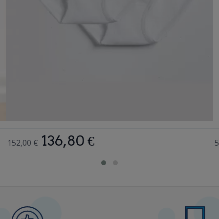
136,80 €
152,00 €
5