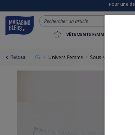
Pour une de
VÊTEMENTS FEMME
VÊTEME
Retour
Univers Femme
Sous-vêtements