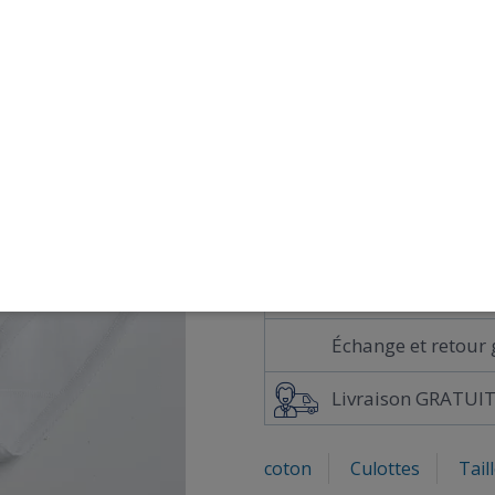
COULEUR
BLA
Guide des tailles
AJO
Paiement sécurisé 
Échange et retour 
Livraison GRATUIT
coton
Culottes
Tail