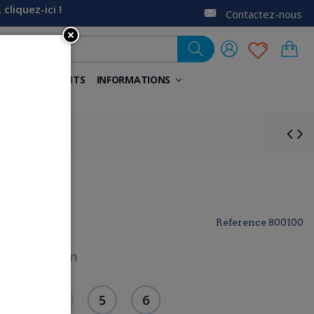
liquez-ici !
Contactez-nous
NELS
AIDANTS
INFORMATIONS
lottes
Reference
800100
2. 100% coton
3
4
5
6