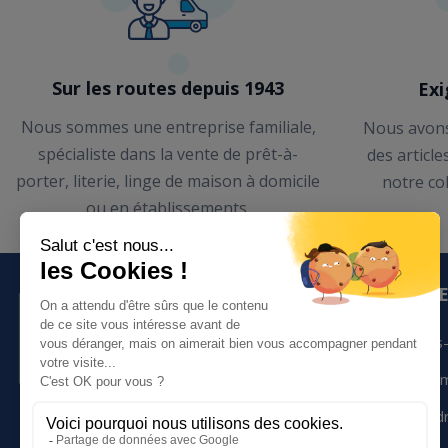
Sur les routes depuis 1943
Exi
Nous sommes une entreprise familiale,
Nous avons
spécialiste dans la vente de prêt-à-
des article
porter, literie, linge de maison à domicile
notre co
ou en établissements.
LE GROUP
Qui sommes-
Nos engage
Nous rejoind
02 99 14 95 95