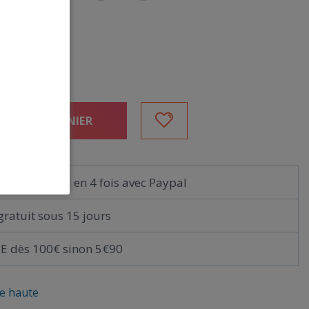
NC
UTER AU PANIER
immédiat ou en 4 fois avec Paypal
gratuit sous 15 jours
E dès 100€ sinon 5€90
le haute