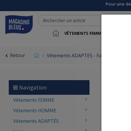
Pour une de
VÊTEMENTS FEMME
VÊTEME
Retour
Vêtements ADAPTES - Faciles à enfiler
Vêt
Navigation
Une gamme 
Vêtements FEMME
conçue en pa
Vêtements HOMME
Autonomie 
Vêtements ADAPTÉS
Confort :
Re