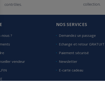
collection.
contrôles.
E
NOS SERVICES
-nous ?
Demandez un passage
ements
Echange et retour GRATUIT
dre
Paiement sécurisé
seiller vendeur
Newsletter
LFIN
E-carte cadeau
SE