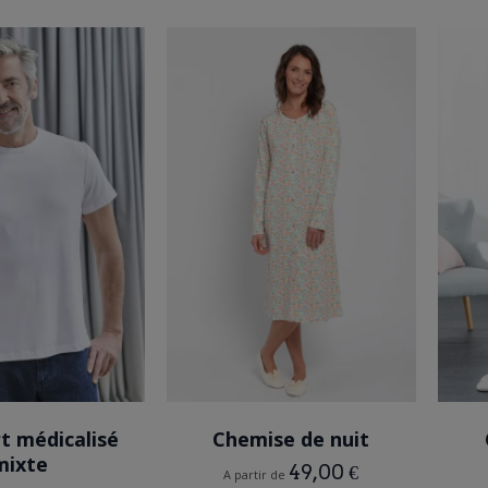
BLANC
IMPRIME
t médicalisé
Chemise de nuit
mixte
49,00 €
A partir de