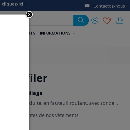
liquez-ici !
Contactez-nous
NELS
AIDANTS
INFORMATIONS
à enfiler
ide à l'habillage
mobilité réduite, en fauteuil roulant, avec sonde...
ations innovantes de nos vêtements
s douleur