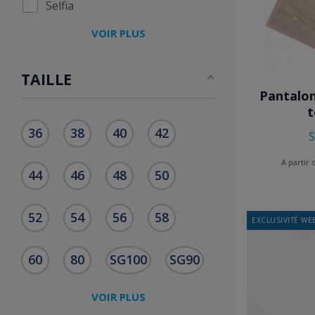
Selfia
VOIR PLUS
TAILLE
Pantalon
t
36
38
40
42
S
A partir
44
46
48
50
52
54
56
58
EXCLUSIVITÉ WEB
60
80
SG100
SG90
VOIR PLUS