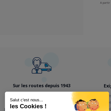
A partir
Sur les routes depuis 1943
Exi
Nous sommes une entreprise familiale,
Nous avons
spécialiste dans la vente de prêt-à-
des article
porter, literie, linge de maison à domicile
notre co