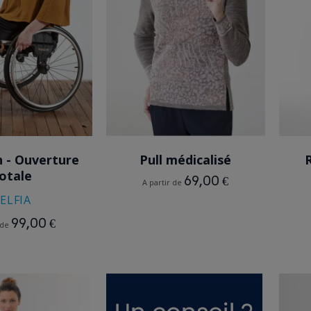
NOIR
GRIS
 - Ouverture
Pull médicalisé
otale
69,00 €
A partir de
ELFIA
99,00 €
 de