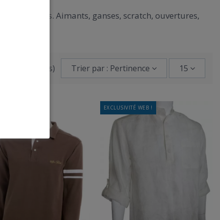
 et efficaces. Aimants, ganses, scratch, ouvertures,
de 39 article(s)
Trier par : Pertinence
15
IVITÉ WEB !
EXCLUSIVITÉ WEB !