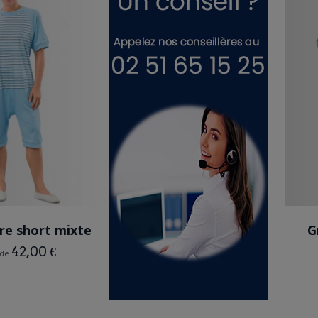
BLEU CIEL
VIOLET PARME
re short mixte
G
42,00 €
 de