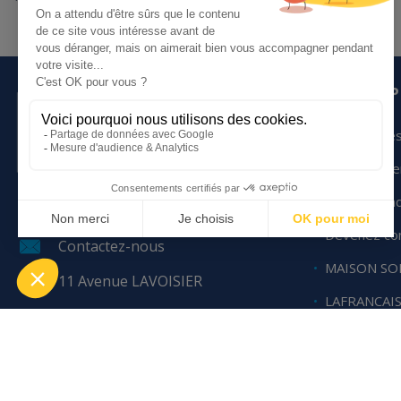
ou en établissements.
LE GROUP
Qui sommes
Nos engag
Nous rejoin
02 99 14 95 95
Devenez con
Contactez-nous
MAISON SO
11 Avenue LAVOISIER
LAFRANCAI
BP 57 401
35 170 BRUZ