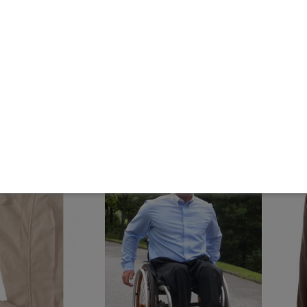
énéficiez de vêtements tendance aux adaptations discrètes
t d'astuces dissimulées pour faciliter l'habillage.
Affichage 25-39 
 !
EXCLUSIVITÉ WEB !
EXCLUS