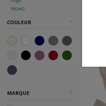
Linge
Élégance
:B
PROMO
zips...autan
COULEUR
EXCLUSIVITÉ WEB
MARQUE